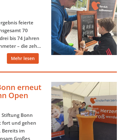
gebnis feierte
Insgesamt 70
drei bis 74 Jahren
nmeter
– die
zeh...
Mehr lesen
Bonn erneut
onn Open
 Stiftung Bonn
t fort und gehen
 Bereits im
insam Großes