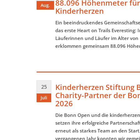
88.096 Höhenmeter für
Aug.
Kinderherzen
Ein beeindruckendes Gemeinschaftser
das erste
Heart on Trails Everesting
: 
Läuferinnen und Läufer im Alter von 
erklommen gemeinsam
88.096 Höhe
Kinderherzen Stiftung 
25
Charity-Partner der B
Juli
2026
Die Bonn Open und die kinderherzen
setzen ihre erfolgreiche Partnerschaf
erneut als starkes Team an den Start.
vergangenen Jahr konnten wir geme