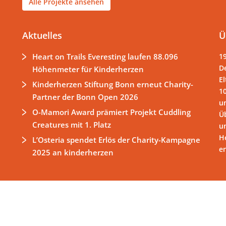
Alle Projekte ansehen
Aktuelles
Ü
Heart on Trails Everesting laufen 88.096
1
D
Höhenmeter für Kinderherzen
El
Kinderherzen Stiftung Bonn erneut Charity-
1
Partner der Bonn Open 2026
un
O-Mamori Award prämiert Projekt Cuddling
Ü
Creatures mit 1. Platz
u
H
L’Osteria spendet Erlös der Charity-Kampagne
e
2025 an kinderherzen