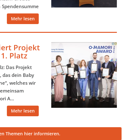
en Spendensumme
Mehr lesen
rt Projekt
1. Platz
z: Das Projekt
, das dein Baby
ne“, welches wir
 gemeinsam
i A...
Mehr lesen
len Themen hier informieren.