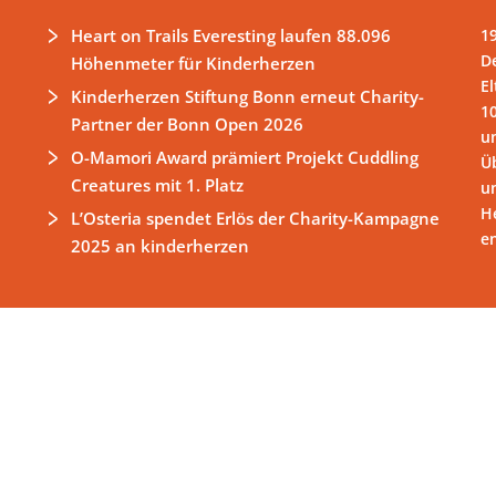
Heart on Trails Everesting laufen 88.096
1
D
Höhenmeter für Kinderherzen
El
Kinderherzen Stiftung Bonn erneut Charity-
1
Partner der Bonn Open 2026
un
O-Mamori Award prämiert Projekt Cuddling
Ü
Creatures mit 1. Platz
u
H
L’Osteria spendet Erlös der Charity-Kampagne
e
2025 an kinderherzen