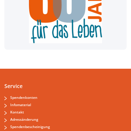
Service
Spendenkonten
Infomaterial
Kontakt
Adressänderung
Spendenbescheinigung