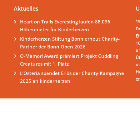
Aktuelles
Ü
Heart on Trails Everesting laufen 88.096
1
D
Höhenmeter für Kinderherzen
El
Kinderherzen Stiftung Bonn erneut Charity-
1
Partner der Bonn Open 2026
un
O-Mamori Award prämiert Projekt Cuddling
Ü
Creatures mit 1. Platz
u
H
L’Osteria spendet Erlös der Charity-Kampagne
e
2025 an kinderherzen