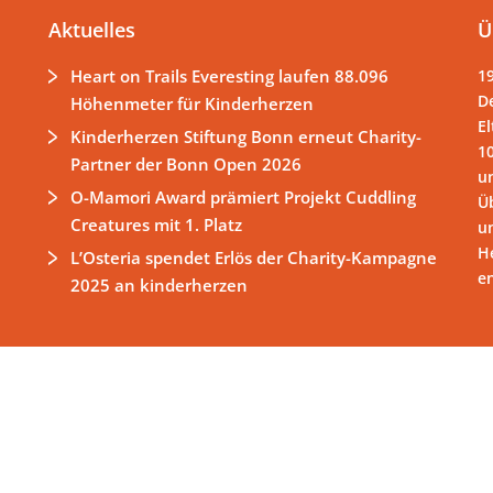
Aktuelles
Ü
Heart on Trails Everesting laufen 88.096
1
D
Höhenmeter für Kinderherzen
El
Kinderherzen Stiftung Bonn erneut Charity-
1
Partner der Bonn Open 2026
un
O-Mamori Award prämiert Projekt Cuddling
Ü
Creatures mit 1. Platz
u
H
L’Osteria spendet Erlös der Charity-Kampagne
e
2025 an kinderherzen