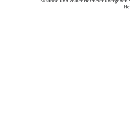
Susanne und Volker Hermeler übergeben 5
He