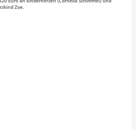
20 Euro an kinderherzen (Cornelia Schimmel) und
rzkind Zoe.