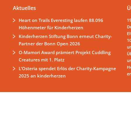
Aktuelles
Ü
Heart on Trails Everesting laufen 88.096
1
D
Höhenmeter für Kinderherzen
El
Kinderherzen Stiftung Bonn erneut Charity-
1
Partner der Bonn Open 2026
un
O-Mamori Award prämiert Projekt Cuddling
Ü
Creatures mit 1. Platz
u
H
L’Osteria spendet Erlös der Charity-Kampagne
e
2025 an kinderherzen