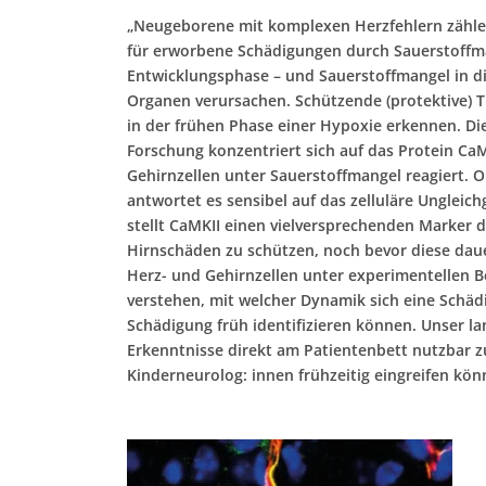
„Neugeborene mit komplexen Herzfehlern zähle
für erworbene Schädigungen durch Sauerstoffman
Entwicklungsphase – und Sauerstoffmangel in di
Organen verursachen. Schützende (protektive) T
in der frühen Phase einer Hypoxie erkennen. Di
Forschung konzentriert sich auf das Protein CaM
Gehirnzellen unter Sauerstoffmangel reagiert. 
antwortet es sensibel auf das zelluläre Ungleic
stellt CaMKII einen vielversprechenden Marker da
Hirnschäden zu schützen, noch bevor diese dauer
Herz- und Gehirnzellen unter experimentellen 
verstehen, mit welcher Dynamik sich eine Schäd
Schädigung früh identifizieren können. Unser lan
Erkenntnisse direkt am Patientenbett nutzbar 
Kinderneurolog: innen frühzeitig eingreifen kön