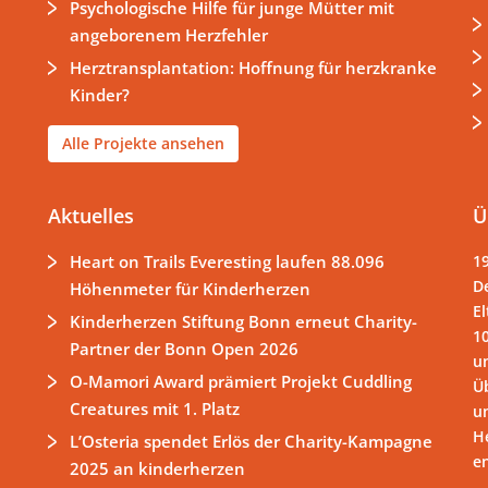
Psychologische Hilfe für junge Mütter mit
angeborenem Herzfehler
Herztransplantation: Hoffnung für herzkranke
Kinder?
Alle Projekte ansehen
Aktuelles
Ü
Heart on Trails Everesting laufen 88.096
1
D
Höhenmeter für Kinderherzen
El
Kinderherzen Stiftung Bonn erneut Charity-
1
Partner der Bonn Open 2026
un
O-Mamori Award prämiert Projekt Cuddling
Ü
Creatures mit 1. Platz
u
H
L’Osteria spendet Erlös der Charity-Kampagne
e
2025 an kinderherzen