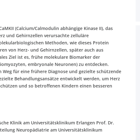
 CaMKII (Calcium/Calmodulin abhängige Kinase II), das
rz und Gehirnzellen verursachte zelluläre
molekularbiologischen Methoden, wie dieses Protein
uren von Herz- und Gehirnzellen, später auch aus
les Ziel ist es, frühe molekulare Biomarker der
rdiomyozyten, embryonale Neuronen) zu entdecken.
en Weg für eine frühere Diagnose und gezielte schützende
gezielte Behandlungsansätze entwickelt werden, um Herz
schützen und so betroffenen Kindern einen besseren
ische Klinik am Universitätsklinikum Erlangen
Prof. Dr.
Abteilung Neuropädiatrie am Universitätsklinikum