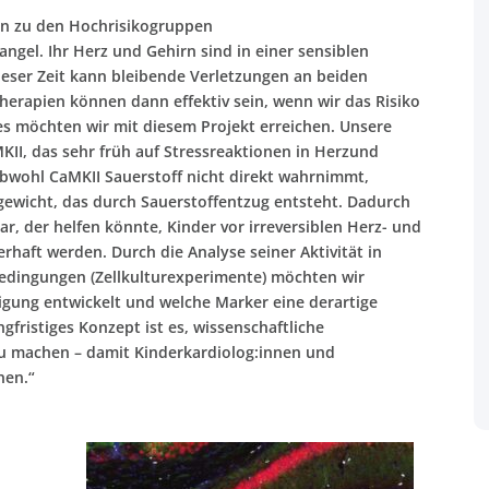
n zu den Hochrisikogruppen
gel. Ihr Herz und Gehirn sind in einer sensiblen
eser Zeit kann bleibende Verletzungen an beiden
herapien können dann effektiv sein, wenn wir das Risiko
es möchten wir mit diesem Projekt erreichen. Unsere
KII, das sehr früh auf Stressreaktionen in Herzund
Obwohl CaMKII Sauerstoff nicht direkt wahrnimmt,
hgewicht, das durch Sauerstoffentzug entsteht. Dadurch
r, der helfen könnte, Kinder vor irreversiblen Herz- und
haft werden. Durch die Analyse seiner Aktivität in
Bedingungen (Zellkulturexperimente) möchten wir
igung entwickelt und welche Marker eine derartige
gfristiges Konzept ist es, wissenschaftliche
zu machen – damit Kinderkardiolog:innen und
nen.“